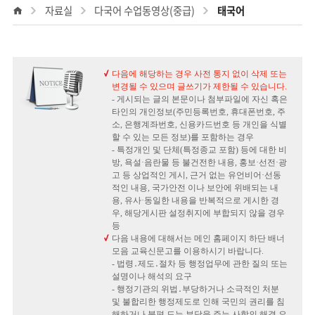
하
자료실
다국어 수업동영상(중급)
태국어
Home
기
다음에 해당하는 경우 사전 통지 없이 삭제 또는
변경될 수 있으며 글쓰기가 제한될 수 있습니다.
- 게시되는 글의 본문이나 첨부파일에 자신 혹은
타인의 개인정보(주민등록번호, 휴대폰번호, 주
소, 은행계좌번호, 신용카드번호 등 개인을 식별
할 수 있는 모든 정보)를 포함하는 경우
- 특정개인 및 단체(특정종교 포함) 등에 대한 비
방, 욕설·음란물 등 불건전한 내용, 홍보·선전·광
고 등 상업적인 게시, 근거 없는 유언비어·선동
적인 내용, 국가안전 이나 보안에 위배되는 내
용, 유사·동일한 내용을 반복적으로 게시한 경
우, 해당게시판 설정취지에 부합되지 않을 경우
등
다음 내용에 대해서는 메인 홈페이지 하단 배너
모음 교육신문고를 이용하시기 바랍니다.
- 법령․제도․절차 등 행정업무에 관한 질의 또는
설명이나 해석의 요구
- 행정기관의 위법․부당하거나 소극적인 처분
및 불합리한 행정제도로 인해 국민의 권리를 침
해하거나 불편 도는 부담을 주는 사항의 해결 요