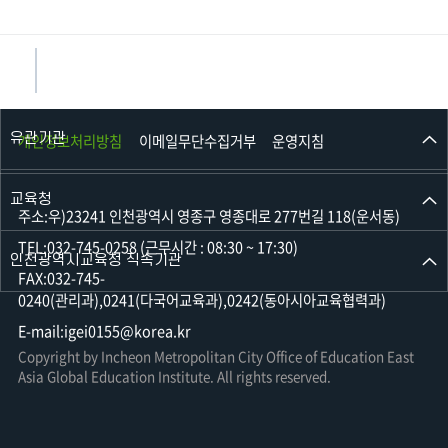
작
성
자,
등
록
일,
유관기관
개인정보처리방침
이메일무단수집거부
운영지침
조
회
수
교육청
정
주소:우)23241 인천광역시 영종구 영종대로 277번길 118(운서동)
보
TEL:032-745-0258 (근무시간 : 08:30 ~ 17:30)
를
인천광역시교육청 직속기관
확
FAX:032-745-
인
0240(관리과),0241(다국어교육과),0242(동아시아교육협력과)
할
E-mail:igei0155@korea.kr
수
Copyright by Incheon Metropolitan City Office of Education East
있
Asia Global Education Institute. All rights reserved.
습
니
다.