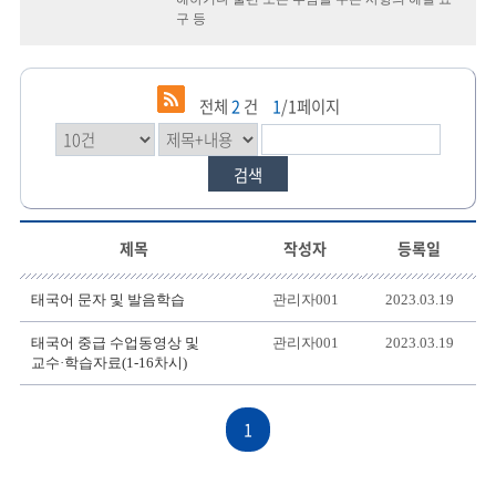
구 등
전체
2
건
1
/1페이지
검색
제목
작성자
등록일
태
태국어 문자 및 발음학습
관리자001
2023.03.19
국
어
태국어 중급 수업동영상 및
관리자001
2023.03.19
의
교수·학습자료(1-16차시)
게
시
1
물
제
목,